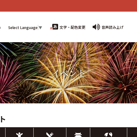
n
文字・配色変更
音声読み上げ
Select Language
▼
イベント
ント