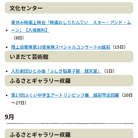
文化センター
夏休み映画上映会「映画おしりたんてい スター・アンド・ム
ーン」【入場無料】
（8日）
陸上自衛隊第10音楽隊スペシャルコンサートin越前
（15日）
いまだて芸術館
人形劇団ひとみ座「ふしぎ駄菓子屋 銭天堂」
（1日）
ふるさとギャラリー叔羅
第17回ふくい中学生アートリンピック展 越前市巡回展
（20日
～27日）
9月
ふるさとギャラリー叔羅