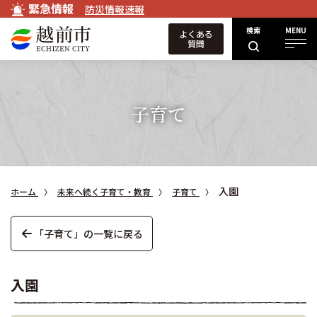
緊急情報
防災情報速報
検索
MENU
よくある
質問
子育て
入園
ホーム
未来へ続く子育て・教育
子育て
「子育て」の一覧に戻る
入園