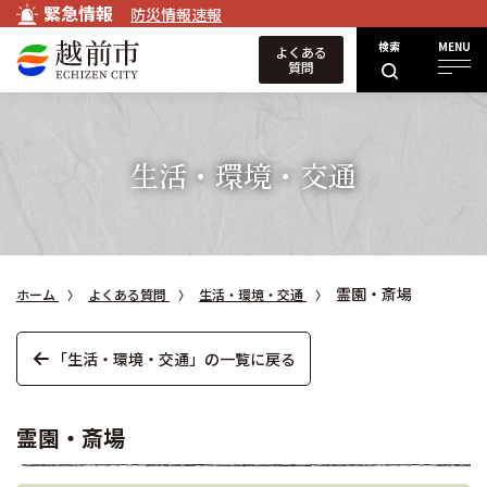
緊急情報
防災情報速報
検索
MENU
よくある
質問
生活・環境・交通
霊園・斎場
ホーム
よくある質問
生活・環境・交通
「生活・環境・交通」の一覧に戻る
霊園・斎場