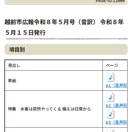
PAGE-ID:12666
越前市広報令和８年５月号（音訳） 令和８年
５月１５日発行
項目別
見出し
ページ
表紙
p1（音声形式（
p2（音声形式（
特集 水害は突然やってくる 備えは日常から
p3（音声形式（