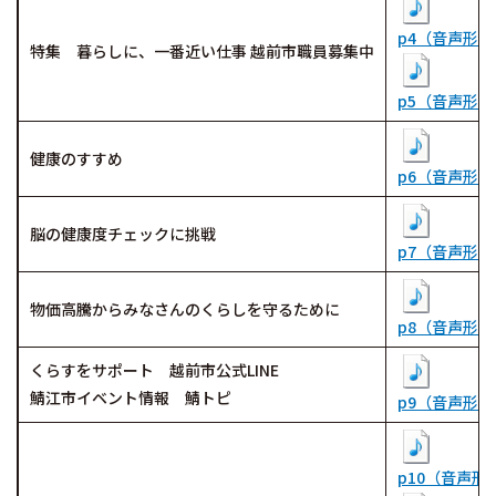
p4（音声形式（
特集 暮らしに、一番近い仕事 越前市職員募集中
p5（音声形式（
健康のすすめ
p6（音声形式（
脳の健康度チェックに挑戦
p7（音声形式（
物価高騰からみなさんのくらしを守るために
p8（音声形式（
くらすをサポート 越前市公式LINE
鯖江市イベント情報 鯖トピ
p9（音声形式（
p10（音声形式