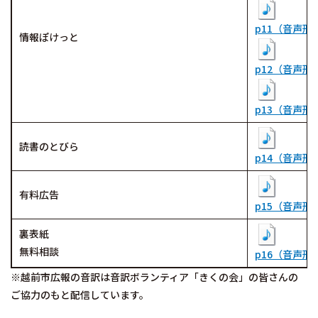
p11（音声形式
情報ぽけっと
p12（音声形式
p13（音声形式
読書のとびら
p14（音声形式
有料広告
p15（音声形式
裏表紙
無料相談
p16（音声形式
※越前市広報の音訳は音訳ボランティア「きくの会」の皆さんの
ご協力のもと配信しています。