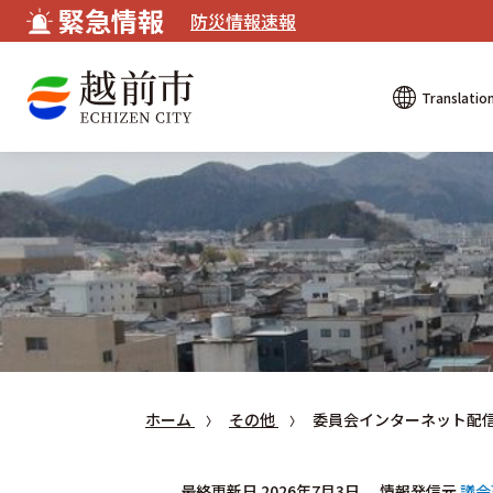
緊急情報
防災情報速報
Translatio
ホーム
その他
委員会インターネット配
最終更新日 2026年7月3日
情報発信元
議会