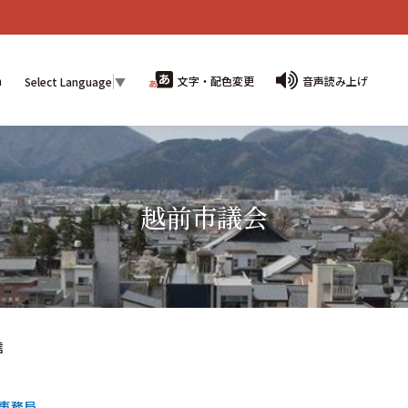
n
文字・配色変更
音声読み上げ
Select Language
▼
越前市議会
信
事務局