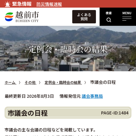
緊急情報
防災情報速報
検索
MENU
よくある
質問
定例会・臨時会の結果
市議会の日程
ホーム
その他
定例会・臨時会の結果
最終更新日 2026年8月3日
情報発信元
議会事務局
市議会の日程
PAGE-ID:1484
市議会の主な会議の日程などを掲載しています。