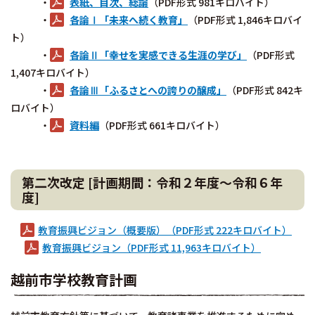
・
表紙、目次、総論
（PDF形式 981キロバイト）
・
各論Ⅰ「未来へ続く教育」
（PDF形式 1,846キロバイ
ト）
・
各論Ⅱ「幸せを実感できる生涯の学び」
（PDF形式
1,407キロバイト）
・
各論Ⅲ「ふるさとへの誇りの醸成」
（PDF形式 842キ
ロバイト）
・
資料編
（PDF形式 661キロバイト）
第二次改定 [計画期間：令和２年度～令和６年
度]
教育振興ビジョン（概要版）（PDF形式 222キロバイト）
教育振興ビジョン（PDF形式 11,963キロバイト）
越前市学校教育計画