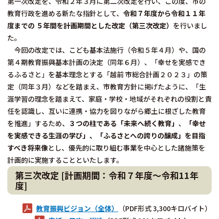
第一次改定を、令和２年３月に第二次改定を行い、この度、市の
教育行政を進める新たな指針として、
令和７年度から令和１１年
度までの ５年間を計画期間とした改定（第三次改定）
を行いまし
た。
今回の改定では、こども基本法施行（令和５年４月）や、国の
第４期教育振興基本計画の決定（同年６月）、「幸せを実感でき
るふるさと」を基本理念とする「越前 市総合計画２０２３」の策
定（同年３月）などを踏まえ、市教育方針に掲げたように、「生
涯学習の理念を踏まえて、家庭・学校・地域がそれぞれの役割と責
任を認識し、互いに連携・協力を図りながら郷土に根ざした教育
を推進」するため、
３つの柱である「未来へ続く教育」
、
「幸せ
を実感できる生涯の学び」、「ふるさとへの誇りの醸成」を目指
すべき将来像
とし、優先的に取り組む事業を中心とした諸施策を
計画的に実施することといたします。
第三次改定 [計画期間：令和７年度～令和11年
度]
教育振興ビジョン（全体）
（PDF形式 3,300キロバイト）