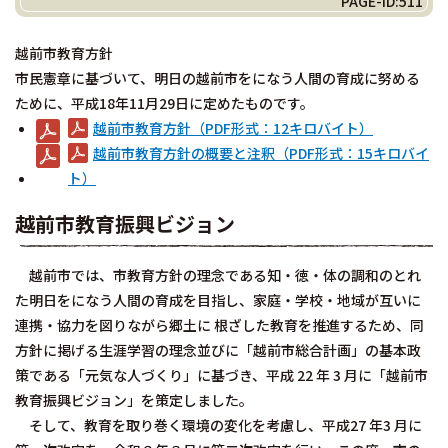
PAGE-ID:511
越前市教育方針
市民憲章に基づいて、明日の越前市をになう人間の育成に努める
ために、平成18年11月29日に定めたものです。
越前市教育方針（PDF形式：12キロバイト）
越前市教育方針の概要と注釈（PDF形式：15キロバイ
ト）
越前市教育振興ビジョン
越前市では、市教育方針の理念である知・徳・体の調和のとれ
た明日をになう人間の育成を目指し、家庭・学校・地域が互いに
連携・協力を図りながら郷土に 根ざした教育を推進するため、同
方針に掲げる生涯学習の理念並びに「越前市総合計画」の基本政
策である「元気な人づくり」に基づき、平成 22 年 3 月に「越前市
教育振興ビジョン」を策定しました。
そして、教育を取り巻く環境の変化を考慮し、平成27 年3 月に