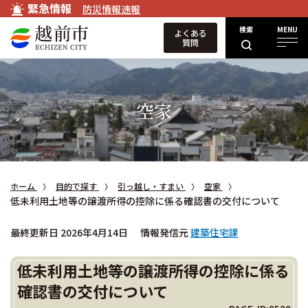
緊急情報
防災情報速報
検索
MENU
よくある
質問
空家
ホーム
目的で探す
引っ越し・すまい
空家
低未利用土地等の譲渡所得の控除に係る確認書の交付について
最終更新日 2026年4月14日
情報発信元
建築住宅課
低未利用土地等の譲渡所得の控除に係る
確認書の交付について