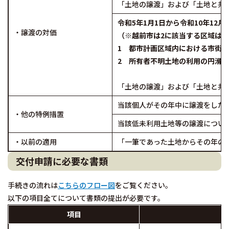
「土地の譲渡」および「土地と共
令和5年1月1日から令和10年12
・譲渡の対価
（※越前市は2に該当する区域は
1 都市計画区域内における市街
2 所有者不明土地の利用の円滑化
「土地の譲渡」および「土地と共
当該個人がその年中に譲渡をした低未
・他の特例措置
当該低未利用土地等の譲渡について所
・以前の適用
「一筆であった土地からその年の
交付申請に必要な書類
手続きの流れは
こちらのフロー図
をご覧ください。
以下の項目全てについて書類の提出が必要です。
項目