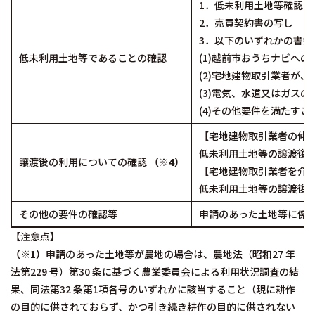
1．低未利用土地等確認
2．売買契約書の写し
3．以下のいずれかの書類
低未利用土地等であることの確認
(1)越前市おうちナビへ
(2)宅地建物取引業者が
(3)電気、水道又はガス
(4)その他要件を満たす
【宅地建物取引業者の仲
低未利用土地等の譲渡後
譲渡後の利用についての確認
（※4）
【宅地建物取引業者を介
低未利用土地等の譲渡後
その他の要件の確認等
申請のあった土地等に係
【注意点】
（※1）
申請のあった土地等が農地の場合は、農地法（昭和27 年
法第229 号）第30 条に基づく農業委員会による利用状況調査の結
果、同法第32 条第1項各号のいずれかに該当すること（現に耕作
の目的に供されておらず、かつ引き続き耕作の目的に供されない