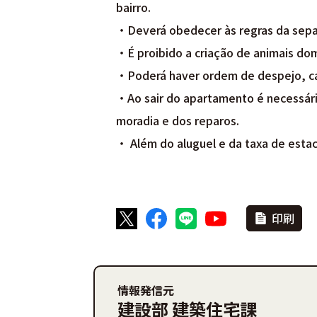
bairro.
・Deverá obedecer às regras da separ
・É proibido a criação de animais do
・Poderá haver ordem de despejo, ca
・Ao sair do apartamento é necessári
moradia e dos reparos.
・ Além do aluguel e da taxa de esta
印刷
情報発信元
建設部 建築住宅課