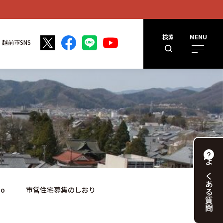
検索
MENU
越前市SNS
よくある
do Município 市営住宅募集のしおり
質問