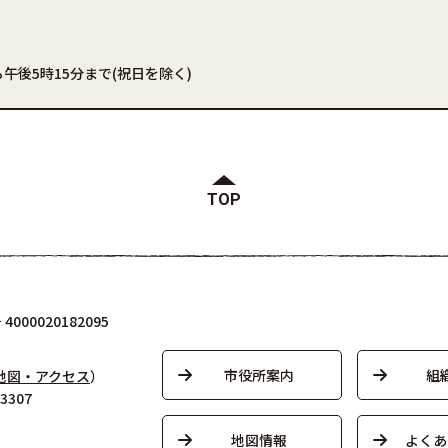
午後5時15分まで(祝日を除く)
TOP
000020182095
市役所案内
組
地図・アクセス
）
3307
地図情報
よくあ