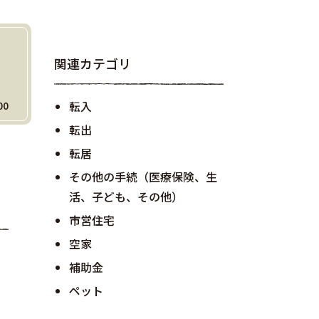
関連カテゴリ
転入
00
転出
転居
その他の手続（医療保険、生
活、子ども、その他）
市営住宅
空家
補助金
ペット