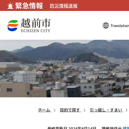
緊急情報
防災情報速報
Translatio
ホーム
目的で探す
引っ越し・すまい
最終更新日 2024年6月14日
情報発信元
建