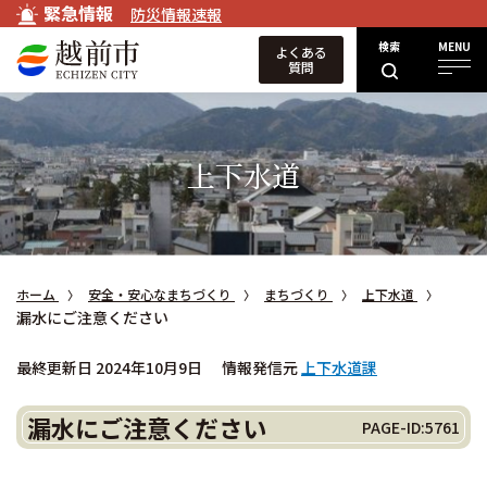
緊急情報
防災情報速報
検索
MENU
よくある
質問
上下水道
ホーム
安全・安心なまちづくり
まちづくり
上下水道
漏水にご注意ください
最終更新日 2024年10月9日
情報発信元
上下水道課
漏水にご注意ください
PAGE-ID:5761