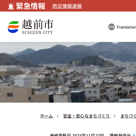
緊急情報
防災情報速報
Translatio
ホーム
安全・安心なまちづくり
まちづ
最終更新日 2023年11月27日
情報発信元
上