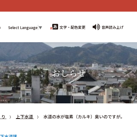
n
文字・配色変更
音声読み上げ
Select Language
▼
おしらせ
くり
上下水道
水道の水が塩素（カルキ）臭いのですが。
下水道課