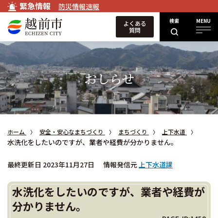
緊急情報
防災情報速報
検索
MENU
よくある
質問
おしらせ
ホーム
安全・安心なまちづくり
まちづくり
上下水道
水洗化をしたいのですが、業者や経費が分かりません。
最終更新日 2023年11月27日
情報発信元
上下水道課
水洗化をしたいのですが、業者や経費が
分かりません。