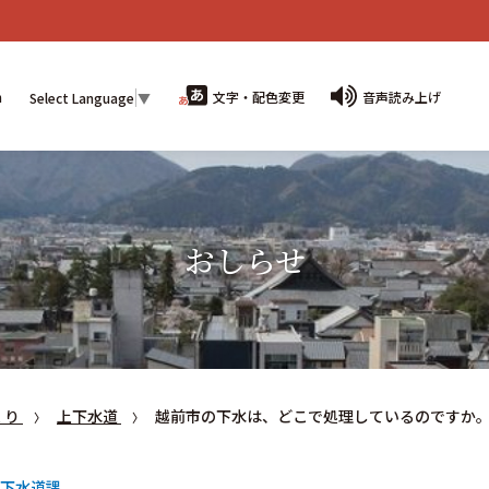
n
文字・配色変更
音声読み上げ
Select Language
▼
おしらせ
くり
上下水道
越前市の下水は、どこで処理しているのですか
下水道課