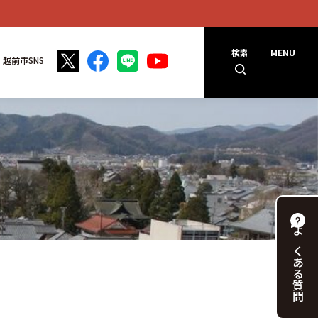
検索
MENU
越前市SNS
よくある
。
質問