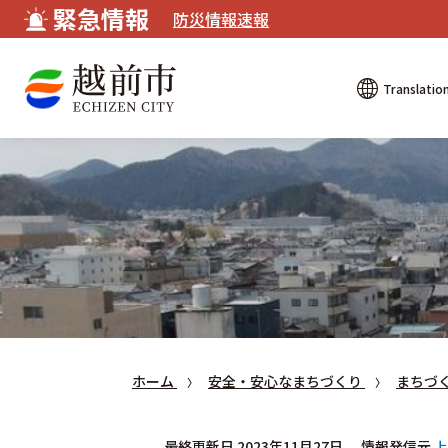
緊急情報
防災情報速報
Translatio
ホーム
安全・安心なまちづくり
まちづ
最終更新日 2023年11月27日
情報発信元
上