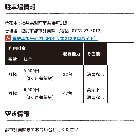
駐車場情報
所在地 : 福井県越前市吾妻町115
管理者 : 越前市都市計画課（電話 : 0778-22-3012）
錦駐車場平面図（PDF形式 282キロバイト）
利用料金
収容能力
その他
形態
料金
5,000円
月極
32台
消雪なし
（3ヶ月毎前納）
6,000円
高架下
月極
47台
（3ヶ月毎前納）
消雪なし
空き情報
都市計画課までお問い合わせください