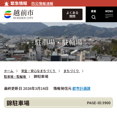
緊急情報
防災情報速報
検索
MENU
よくある
質問
駐車場・駐輪場
ホーム
安全・安心なまちづくり
まちづくり
錦駐車場
駐車場・駐輪場
最終更新日 2026年3月16日
情報発信元
都市計画課
錦駐車場
PAGE-ID:3900