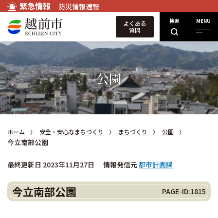
緊急情報
防災情報速報
検索
MENU
よくある
質問
公園
ホーム
安全・安心なまちづくり
まちづくり
公園
今立南部公園
最終更新日 2023年11月27日
情報発信元
都市計画課
今立南部公園
PAGE-ID:1815