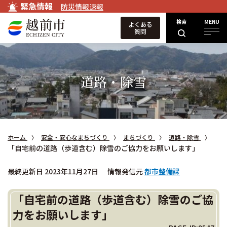
緊急情報
防災情報速報
検索
MENU
よくある
質問
道路・除雪
ホーム
安全・安心なまちづくり
まちづくり
道路・除雪
「自宅前の道路（歩道含む）除雪のご協力をお願いします」
最終更新日 2023年11月27日
情報発信元
都市整備課
「自宅前の道路（歩道含む）除雪のご協
力をお願いします」