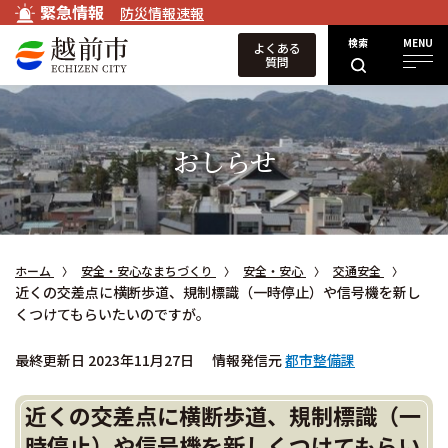
緊急情報
防災情報速報
検索
MENU
よくある
質問
おしらせ
ホーム
安全・安心なまちづくり
安全・安心
交通安全
近くの交差点に横断歩道、規制標識（一時停止）や信号機を新し
くつけてもらいたいのですが。
最終更新日 2023年11月27日
情報発信元
都市整備課
近くの交差点に横断歩道、規制標識（一
時停止）や信号機を新しくつけてもらい