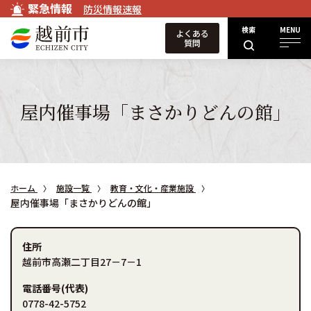
緊急情報
防災情報速報
検索
MENU
よくある
質問
屋内催事場「まさかりどんの館」
ホーム
施設一覧
教育・文化・産業施設
屋内催事場「まさかりどんの館」
住所
越前市高瀬二丁目27－7－1
電話番号(代表)
0778-42-5752