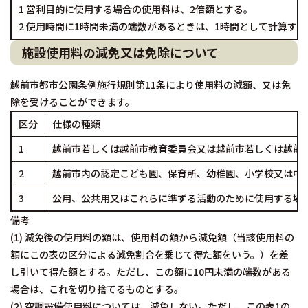
1 営利目的に使用する場合の使用料は、2倍額とする。
2 使用時間に1時間未満の端数があるときは、1時間として計算する
施設使用料の減免又は免除について
越前市都市公園条例施行規則第11条により使用料の減額、又は免
除を受けることができます。
区分
仕様の種類
1
越前市若しくは越前市教育委員会又は越前市若しくは越前
2
越前市内の認定こども園、保育所、幼稚園、小学校又は中
3
公用、公共用又はこれらに準ずる活動のために使用する場
備考
(1) 減免後の使用料の額は、使用料の額から減免額（当該使用料の
額にこの表の区分による減免割合を乗じて得た額をいう。）を差
し引いて得た額とする。ただし、この額に10円未満の端数がある
場合は、これを切り捨てるものとする。
(2) 空調設備使用料については、減免しない。ただし、この表1の