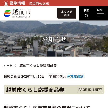
緊急情報
防災情報速報
検索
MENU
よくある
質問
お知らせ
越前市くらし応援商品券
ホーム
最終更新日 2026年7月16日
情報発信元
産業政策課
越前市くらし応援商品券
PAGE-ID:12577
越前市くらし応援商品券の取得について