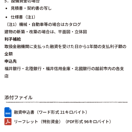
5．設備資金の場合
見積書・契約書の写し
仕様書（注1）
（注1）機械・自動車等の場合はカタログ
建物の新築・改築の場合は、平面図・立体図
利子補給
取扱金融機関に支払った融資を受けた日から1年間の支払利子額の
全額
申込先
福井銀行・北陸銀行・福井信用金庫・北國銀行の越前市内の各支
店
添付ファイル
融資申込書（ワード形式 21キロバイト）
リーフレット（特別資金）（PDF形式 96キロバイト）