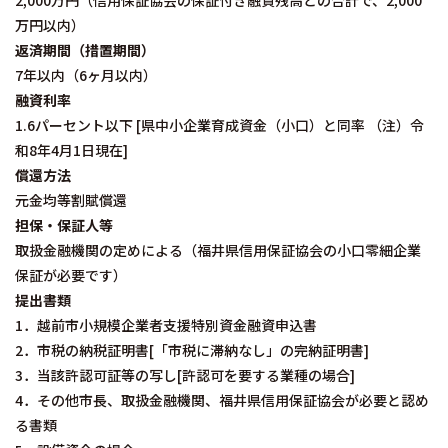
2,000万円（信用保証協会の保証付き融資残高との合計で、2,000
万円以内）
返済期間（措置期間）
7年以内（6ヶ月以内）
融資利率
1.6パーセント以下 [県中小企業育成資金（小口）と同率 （注）令
和8年4月1日現在]
償還方法
元金均等割賦償還
担保・保証人等
取扱金融機関の定めによる（福井県信用保証協会の小口零細企業
保証が必要です）
提出書類
1．越前市小規模企業者支援特別資金融資申込書
2．市税の納税証明書[「市税に滞納なし」の完納証明書]
3．当該許認可証等の写し[許認可を要する業種の場合]
4．その他市長、取扱金融機関、福井県信用保証協会が必要と認め
る書類