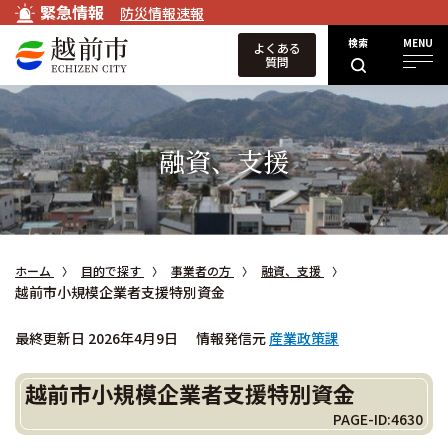
緊急情報
防災情報速報
検索
MENU
よくある
質問
融資、支援
ホーム
目的で探す
事業者の方
融資、支援
越前市小規模企業者支援特別資金
最終更新日 2026年4月9日
情報発信元
産業政策課
越前市小規模企業者支援特別資金
PAGE-ID:4630