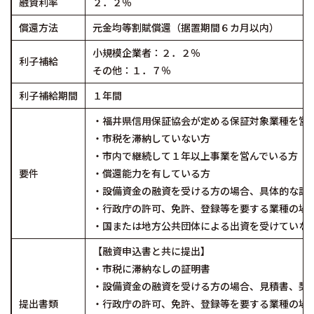
融資利率
２．２％
償還方法
元金均等割賦償還（据置期間６カ月以内）
小規模企業者：２．２％
利子補給
その他：１．７％
利子補給期間
１年間
・福井県信用保証協会が定める保証対象業種を営
・市税を滞納していない方
・市内で継続して１年以上事業を営んでいる方
要件
・償還能力を有している方
・設備資金の融資を受ける方の場合、具体的な設
・行政庁の許可、免許、登録等を要する業種の場
・国または地方公共団体による出資を受けていな
【融資申込書と共に提出】
・市税に滞納なしの証明書
・設備資金の融資を受ける方の場合、見積書、契
提出書類
・行政庁の許可、免許、登録等を要する業種の場