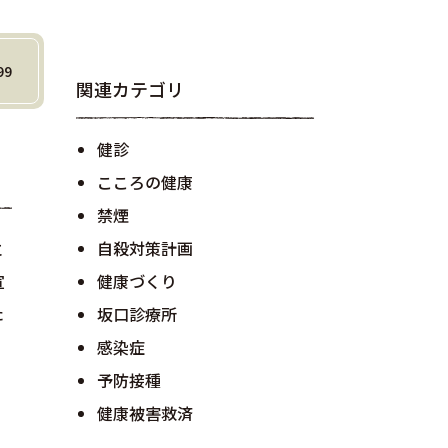
99
関連カテゴリ
健診
こころの健康
禁煙
自殺対策計画
に
宣
健康づくり
た
坂口診療所
感染症
予防接種
健康被害救済