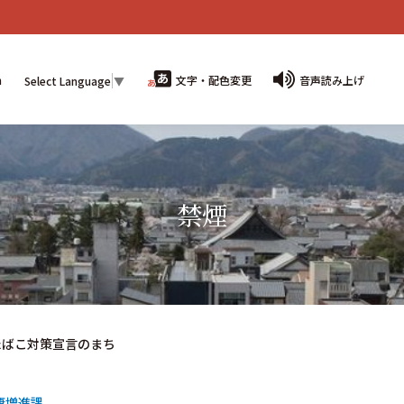
n
文字・配色変更
音声読み上げ
Select Language
▼
禁煙
たばこ対策宣言のまち
康増進課