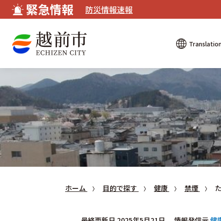
緊急情報
防災情報速報
Translatio
ホーム
目的で探す
健康
禁煙
最終更新日 2025年5月21日
情報発信元
健