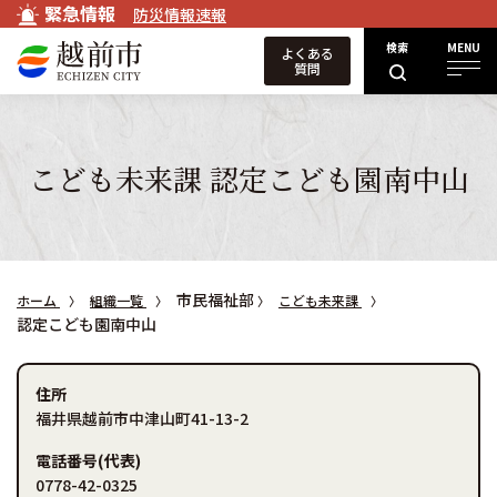
緊急情報
防災情報速報
検索
MENU
よくある
質問
こども未来課 認定こども園南中山
市民福祉部
ホーム
組織一覧
こども未来課
認定こども園南中山
住所
福井県越前市中津山町41-13-2
電話番号(代表)
0778-42-0325