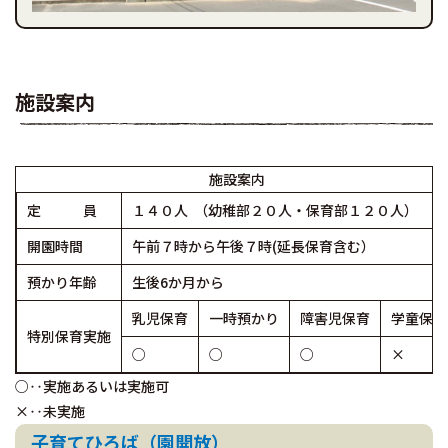
施設案内
施設案内
定 員
１４０人 （幼稚部２０人・保育部１２０人）
開園時間
午前７時から午後７時(延長保育含む）
預かり年齢
生後6か月から
乳児保育
一時預かり
障害児保育
学童保育
特別保育実施
○
○
○
×
○‥実施あるいは実施可
×‥未実施
子育てひろば（園開放）