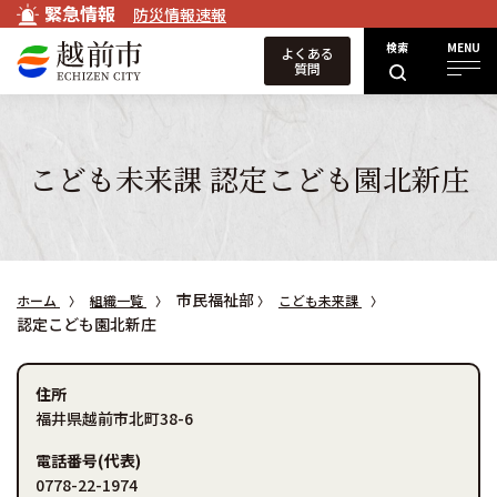
緊急情報
防災情報速報
検索
MENU
よくある
質問
こども未来課 認定こども園北新庄
市民福祉部
ホーム
組織一覧
こども未来課
認定こども園北新庄
住所
福井県越前市北町38-6
電話番号(代表)
0778-22-1974