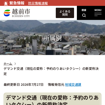
緊急情報
防災情報速報
検索
MENU
よくある
質問
所属別
ホーム
デマンド交通（現在の愛称：予約のりあいタクシー）の新愛称決
定
最終更新日 2026年7月27日
情報発信元
地域交通課
デマンド交通（現在の愛称：予約のりあ
いタクシー）の新愛称決定