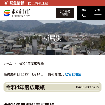
緊急情報
防災情報速報
検索
MENU
よくある
質問
所属別
令和4年度広報紙
ホーム
最終更新日 2025年1月14日
情報発信元
経営戦略室
令和4年度広報紙
PAGE-ID:10255
令和4年度 越前市広報紙