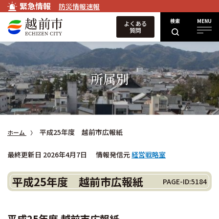
緊急情報
防災情報速報
検索
MENU
よくある
質問
所属別
平成25年度 越前市広報紙
ホーム
最終更新日 2026年4月7日
情報発信元
経営戦略室
平成25年度 越前市広報紙
PAGE-ID:5184
平成25年度 越前市広報紙