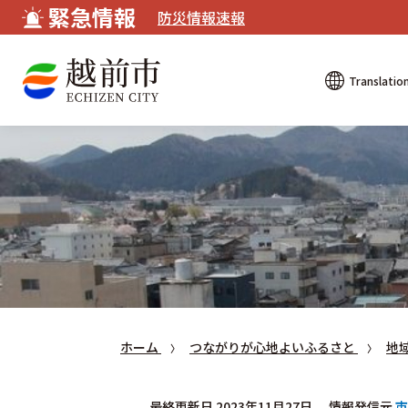
緊急情報
防災情報速報
Translatio
ホーム
つながりが心地よいふるさと
地
最終更新日 2023年11月27日
情報発信元
市