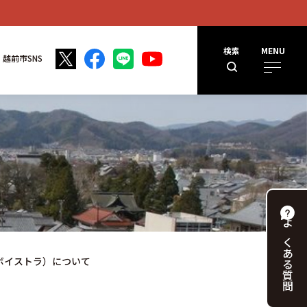
検索
MENU
越前市SNS
よくある
（ボイストラ）について
質問