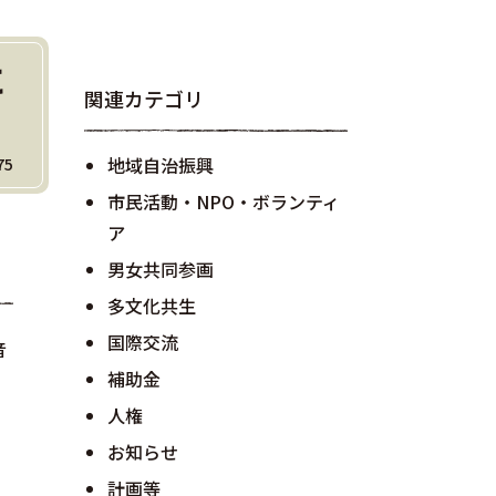
に
関連カテゴリ
地域自治振興
75
市民活動・NPO・ボランティ
ア
男女共同参画
多文化共生
国際交流
音
補助金
人権
お知らせ
計画等