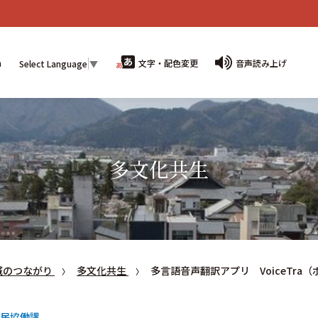
n
文字・配色変更
音声読み上げ
Select Language
▼
多文化共生
域のつながり
多文化共生
多言語音声翻訳アプリ VoiceTra
民協働課