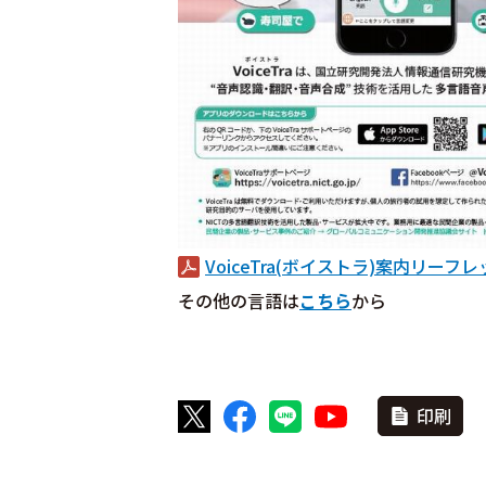
VoiceTra(ボイストラ)案内リーフ
その他の言語は
こちら
から
印刷