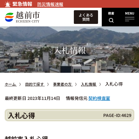
緊急情報
防災情報速報
検索
MENU
よくある
質問
入札情報
入札心得
ホーム
目的で探す
事業者の方
入札情報
最終更新日 2023年11月14日
情報発信元
契約検査室
入札心得
PAGE-ID:4629
越前市入札心得