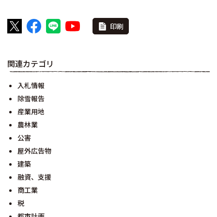
印刷
関連カテゴリ
入札情報
除雪報告
産業用地
農林業
公害
屋外広告物
建築
融資、支援
商工業
税
都市計画