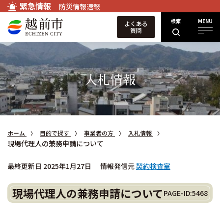
緊急情報
防災情報速報
検索
MENU
よくある
質問
入札情報
ホーム
目的で探す
事業者の方
入札情報
現場代理人の兼務申請について
最終更新日 2025年1月27日
情報発信元
契約検査室
現場代理人の兼務申請について
PAGE-ID:5468