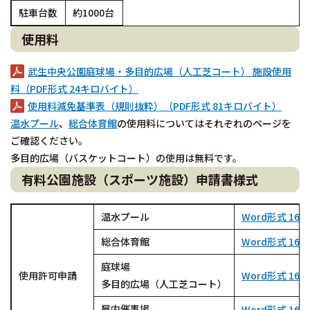
駐車台数
約1000台
使用料
武生中央公園庭球場・多目的広場（人工芝コート） 施設使用
料（PDF形式 24キロバイト）
使用料減免基準表（規則抜粋）（PDF形式 81キロバイト）
温水プール
、
総合体育館
の使用料についてはそれぞれのページを
ご確認ください。
多目的広場（バスケットコート）の使用は無料です。
有料公園施設（スポーツ施設）申請書様式
温水プール
Word形式 16
総合体育館
Word形式 16
庭球場
使用許可申請
Word形式 16
多目的広場（人工芝コート）
屋内催事場
Word形式 16