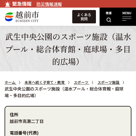
緊急情報
防災情報速報
検索
MENU
よくある
質問
武生中央公園のスポーツ施設（温水
プール・総合体育館・庭球場・多目
的広場）
ホーム
未来へ続く子育て・教育
スポーツ
スポーツ施設
武生中央公園のスポーツ施設（温水プール・総合体育館・庭球
場・多目的広場）
住所
越前市高瀬二丁目
電話番号(代表)