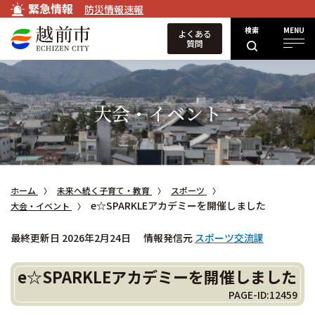
緊急情報
防災情報速報
検索
MENU
よくある
質問
大会・イベント
ホーム
未来へ続く子育て・教育
スポーツ
e☆SPARKLEアカデミーを開催しました
大会・イベント
最終更新日 2026年2月24日
情報発信元
スポーツ交流課
e☆SPARKLEアカデミーを開催しました
PAGE-ID:12459