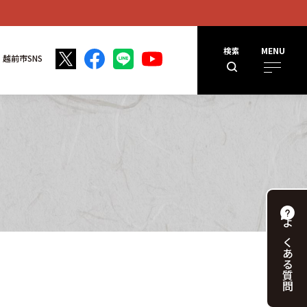
検索
MENU
越前市SNS
よくある
質問