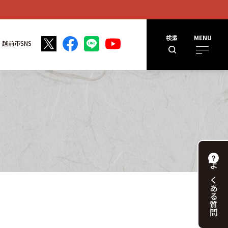
検索
MENU
越前市SNS
よくある
質問