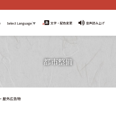
n
文字・配色変更
音声読み上げ
Select Language
▼
都市整備
・屋外広告物