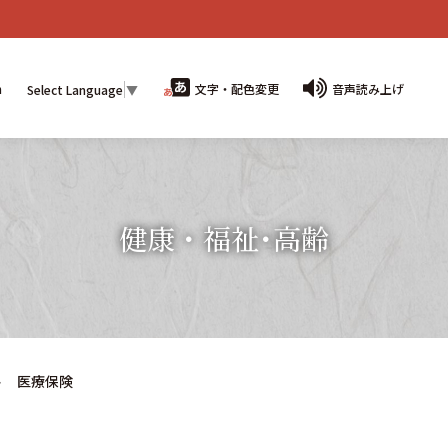
n
文字・配色変更
音声読み上げ
Select Language
▼
健康・福祉･高齢
医療保険