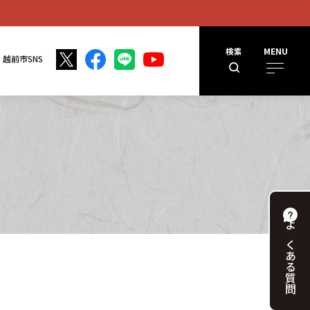
検索
MENU
越前市SNS
よくある
質問