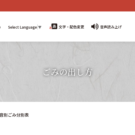
n
文字・配色変更
音声読み上げ
Select Language
▼
ごみの出し方
0音別ごみ分別表