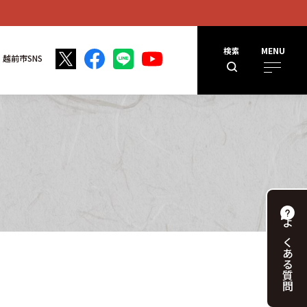
検索
MENU
越前市SNS
よくある
質問