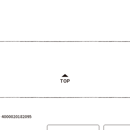
TOP
000020182095