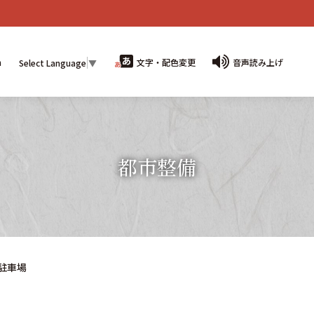
n
文字・配色変更
音声読み上げ
Select Language
▼
都市整備
駐車場