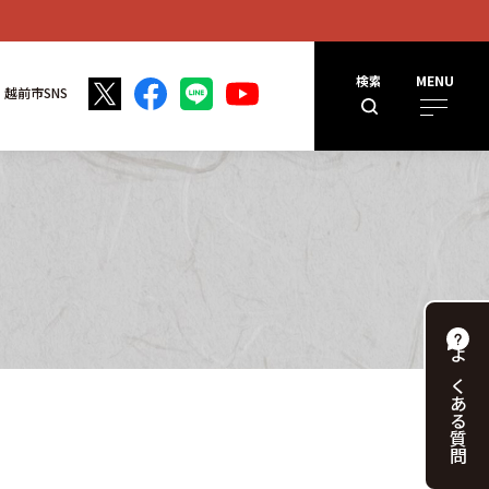
検索
MENU
越前市SNS
よくある
質問