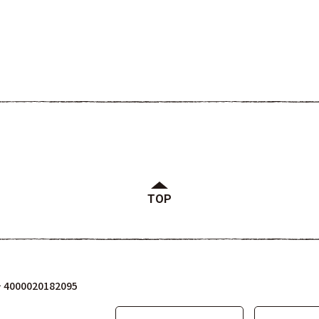
TOP
000020182095