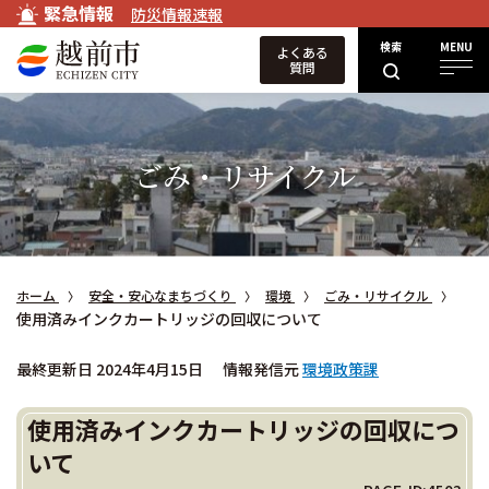
緊急情報
防災情報速報
検索
MENU
よくある
質問
ごみ・リサイクル
ホーム
安全・安心なまちづくり
環境
ごみ・リサイクル
使用済みインクカートリッジの回収について
最終更新日 2024年4月15日
情報発信元
環境政策課
使用済みインクカートリッジの回収につ
いて