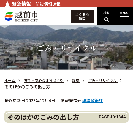
緊急情報
防災情報速報
検索
MENU
よくある
質問
ごみ・リサイクル
ホーム
安全・安心なまちづくり
環境
ごみ・リサイクル
そのほかのごみの出し方
最終更新日 2023年12月4日
情報発信元
環境政策課
そのほかのごみの出し方
PAGE-ID:1344