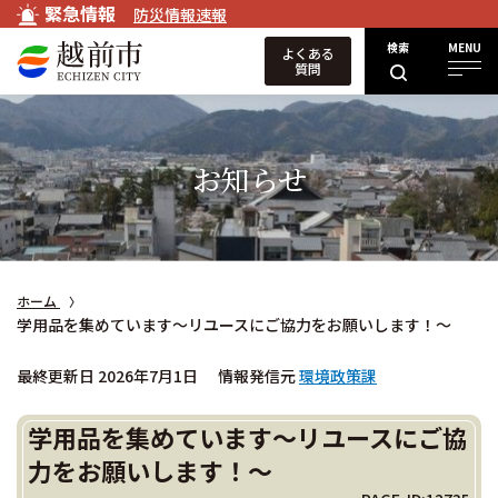
緊急情報
防災情報速報
検索
MENU
よくある
質問
お知らせ
ホーム
学用品を集めています～リユースにご協力をお願いします！～
最終更新日 2026年7月1日
情報発信元
環境政策課
学用品を集めています～リユースにご協
力をお願いします！～