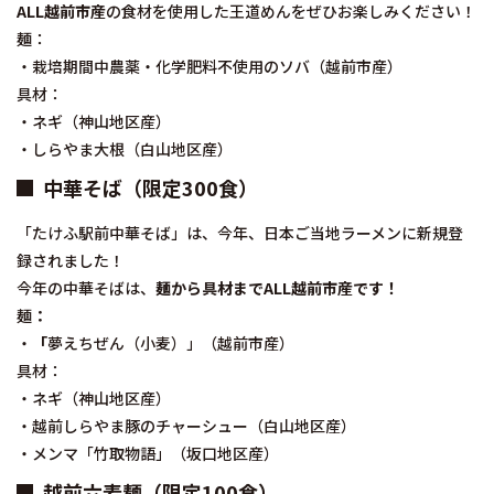
ALL越前市産
の食材を使用した王道めんをぜひお楽しみください！
麺：
・栽培期間中農薬・化学肥料不使用のソバ（越前市産）
具材：
・ネギ（神山地区産）
・しらやま大根（白山地区産）
中華そば（限定300食）
「たけふ駅前中華そば」は、今年、日本ご当地ラーメンに新規登
録されました！
今年の中華そばは、
麺から具材までALL越前市産です！
麺
：
・
「
夢えちぜん（小麦）」（越前市産）
具材：
・ネギ（神山地区産）
・越前しらやま豚のチャーシュー（白山地区産）
・メンマ「竹取物語」（坂口地区産）
越前六麦麺（限定100食）