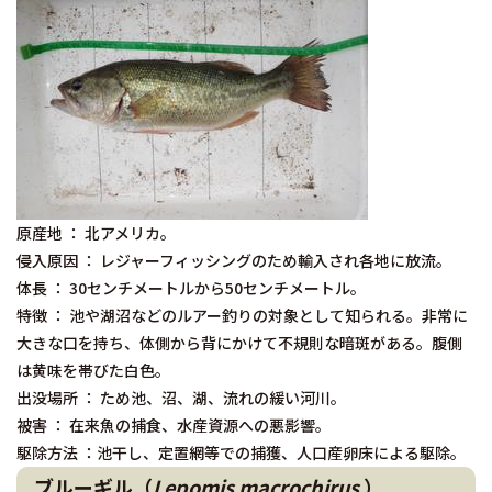
原産地 ： 北アメリカ。
侵入原因 ： レジャーフィッシングのため輸入され各地に放流。
体長 ： 30センチメートルから50センチメートル。
特徴 ： 池や湖沼などのルアー釣りの対象として知られる。非常に
大きな口を持ち、体側から背にかけて不規則な暗斑がある。腹側
は黄味を帯びた白色。
出没場所 ： ため池、沼、湖、流れの緩い河川。
被害 ： 在来魚の捕食、水産資源への悪影響。
駆除方法 ：池干し、定置網等での捕獲、人口産卵床による駆除。
ブルーギル（
Lepomis macrochirus
）