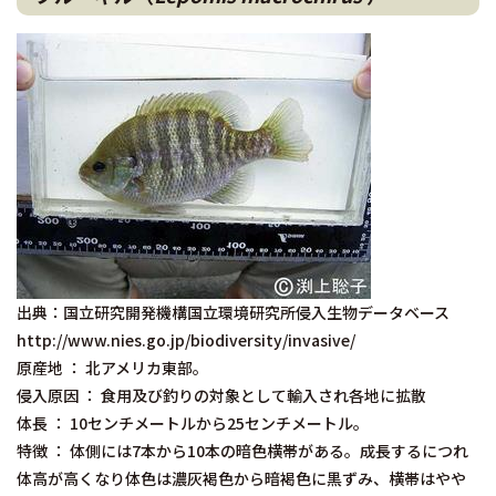
出典：国立研究開発機構国立環境研究所侵入生物データベース
http://www.nies.go.jp/biodiversity/invasive/
原産地 ： 北アメリカ東部。
侵入原因 ： 食用及び釣りの対象として輸入され各地に拡散
体長 ： 10センチメートルから25センチメートル。
特徴 ： 体側には7本から10本の暗色横帯がある。成長するにつれ
体高が高くなり体色は濃灰褐色から暗褐色に黒ずみ、横帯はやや