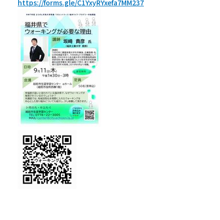
https://forms.gle/C1YxyRYxefa7MM237