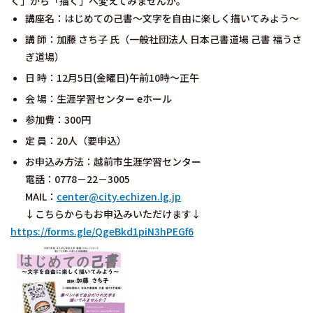
く」から「描く」へ変えてみませんか。
講座名：はじめての己書～文字を自由に楽しく描いてみよう～
講 師：加藤 さち子 氏（一般社団法人 日本己書道場 己書 福うさ
ぎ道場）
日 時：12月5日(金曜日)午前10時～正午
会 場：生涯学習センター eホール
参加費：300円
定 員：20人（要申込）
お申込み方法：越前市生涯学習センター
電話：0778－22－3005
MAIL：
center@city.echizen.lg.jp
↓こちらからもお申込みいただけます↓
https://forms.gle/QgeBkd1piN3hPEGf6