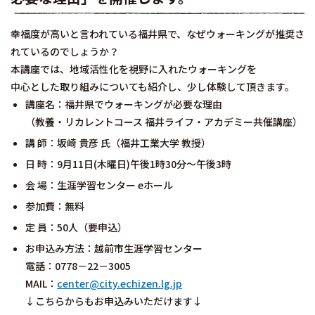
幸福度が高いと言われている福井県で、なぜウォーキングが推奨さ
れているのでしょうか？
本講座では、地域活性化を視野に入れたウォーキングを
中心とした取り組みについても紹介し、少し体験して頂きます。
講座名：福井県でウォーキングが必要な理由
（教養・リカレントコース 福井ライフ・アカデミー共催講座）
講 師：坂崎 貴彦 氏（福井工業大学 教授）
日 時：9月11日(木曜日)午後1時30分～午後3時
会 場：生涯学習センター eホール
参加費：無料
定 員：50人（要申込）
お申込み方法：越前市生涯学習センター
電話：0778－22－3005
MAIL：
center@city.echizen.lg.jp
↓こちらからもお申込みいただけます↓