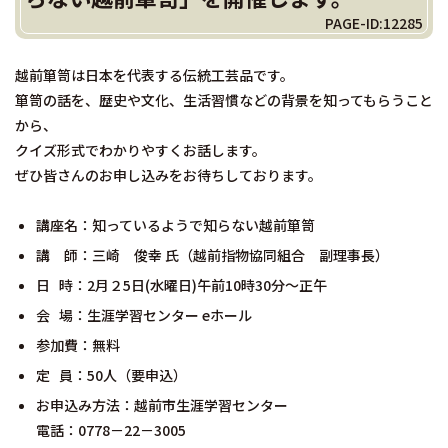
PAGE-ID:12285
越前箪笥は日本を代表する伝統工芸品です。
箪笥の話を、歴史や文化、生活習慣などの背景を知ってもらうこと
から、
クイズ形式でわかりやすくお話します。
ぜひ皆さんのお申し込みをお待ちしております。
講座名：知っているようで知らない越前箪笥
講 師：三崎 俊幸 氏（越前指物協同組合 副理事長）
日 時：2月２5日(水曜日)午前10時30分～正午
会 場：生涯学習センター eホール
参加費：無料
定 員：50人（要申込）
お申込み方法：越前市生涯学習センター
電話：0778－22－3005