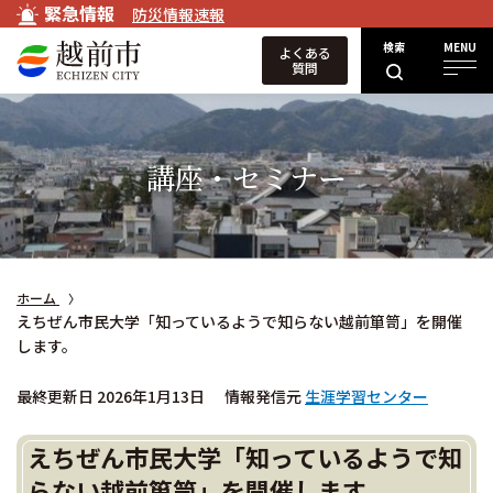
緊急情報
防災情報速報
検索
MENU
よくある
質問
講座・セミナー
ホーム
えちぜん市民大学「知っているようで知らない越前箪笥」を開催
します。
最終更新日 2026年1月13日
情報発信元
生涯学習センター
えちぜん市民大学「知っているようで知
らない越前箪笥」を開催します。