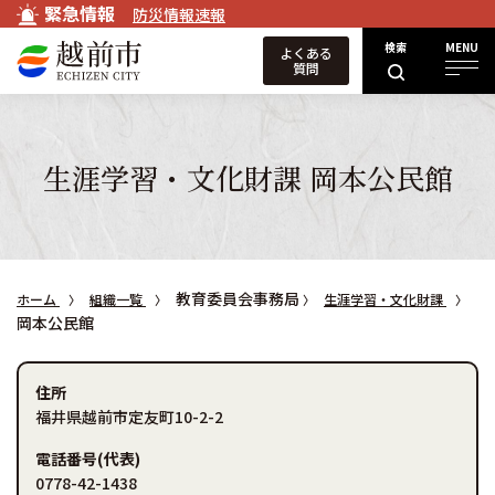
緊急情報
防災情報速報
検索
MENU
よくある
質問
生涯学習・文化財課 岡本公民館
教育委員会事務局
ホーム
組織一覧
生涯学習・文化財課
岡本公民館
住所
福井県越前市定友町10-2-2
電話番号(代表)
0778-42-1438