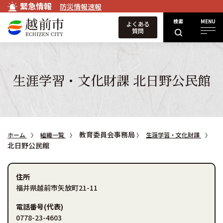
緊急情報
防災情報速報
検索
MENU
よくある
質問
生涯学習・文化財課 北日野公民館
教育委員会事務局
ホーム
組織一覧
生涯学習・文化財課
北日野公民館
住所
福井県越前市矢放町21-11
電話番号(代表)
0778-23-4603