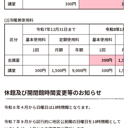
講堂
300円
25
(2)冷暖房使用料
令和7年12月31日まで
令和8年1月
区分
基本使用料
定額使用料
基本使用料
1回
月額
年額
1回
月
会議室
300円
1,50
講堂
300円
1,500円
9,000円
300円
1,5
休館及び開閉館時間変更等のお知らせ
令和８年４月から日曜日は18時閉館となります。
令和７年９月から試行的に地区公民館の日曜日を18時閉館として