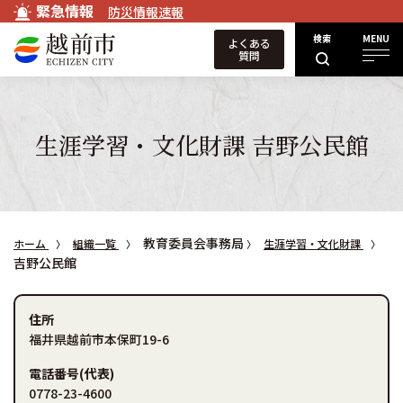
緊急情報
防災情報速報
検索
MENU
よくある
質問
生涯学習・文化財課 吉野公民館
教育委員会事務局
ホーム
組織一覧
生涯学習・文化財課
吉野公民館
住所
福井県越前市本保町19-6
電話番号(代表)
0778-23-4600