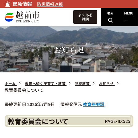
緊急情報
防災情報速報
検索
MENU
よくある
質問
お知らせ
ホーム
未来へ続く子育て・教育
学校教育
お知らせ
教育委員会について
最終更新日 2026年7月9日
情報発信元
教育振興課
教育委員会について
PAGE-ID:525