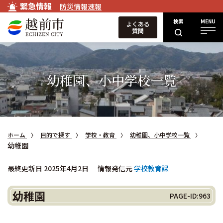
緊急情報
防災情報速報
検索
MENU
よくある
質問
幼稚園、小中学校一覧
ホーム
目的で探す
学校・教育
幼稚園、小中学校一覧
幼稚園
最終更新日 2025年4月2日
情報発信元
学校教育課
幼稚園
PAGE-ID:963