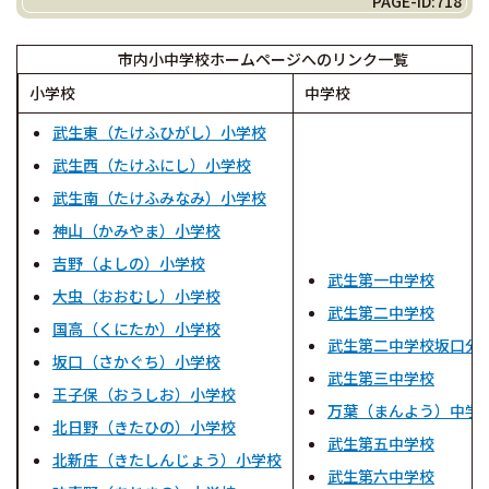
PAGE-ID:718
市内小中学校ホームページへのリンク一覧
小学校
中学校
武生東（たけふひがし）小学校
武生西（たけふにし）小学校
武生南（たけふみなみ）小学校
神山（かみやま）小学校
吉野（よしの）小学校
武生第一中学校
大虫（おおむし）小学校
武生第二中学校
国高（くにたか）小学校
武生第二中学校坂口分
坂口（さかぐち）小学校
武生第三中学校
王子保（おうしお）小学校
万葉（まんよう）中学
北日野（きたひの）小学校
武生第五中学校
北新庄（きたしんじょう）小学校
武生第六中学校